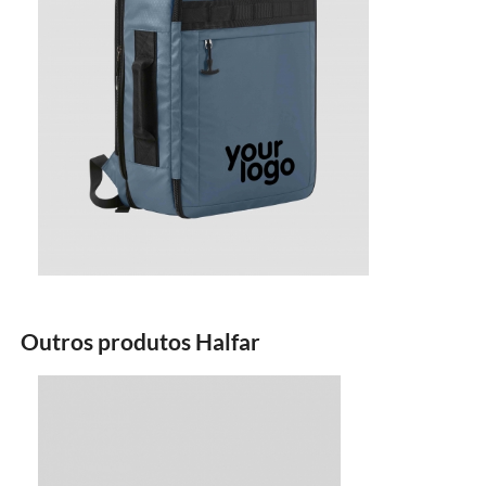
19.24€
46.91€
27.6€
Outros produtos Halfar