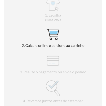
1
. Escolha
a sua peça
2
. Calcule online e adicione ao carrinho
3
. Realize o pagamento ou envie o pedido
4
. Revemos juntos antes de estampar