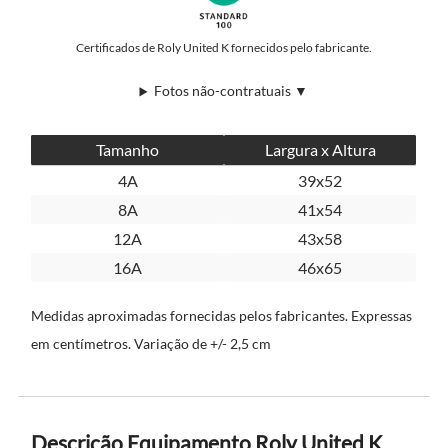
Certificados de Roly United K fornecidos pelo fabricante.
Fotos não-contratuais ▼
Tamanho
Largura x Altura
4A
39x52
8A
41x54
12A
43x58
16A
46x65
Medidas aproximadas fornecidas pelos fabricantes. Expressas
em centímetros. Variação de +/- 2,5 cm
Descrição Equipamento Roly United K