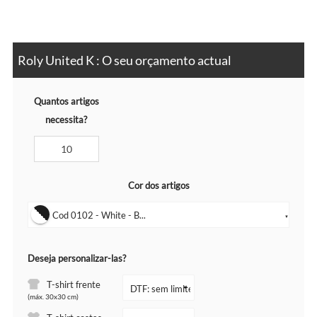
Roly United K : O seu orçamento actual
Quantos artigos
necessita?
Cor dos artigos
Cod 0102 - White - B...
▼
Deseja personalizar-las?
T-shirt frente
(máx. 30x30 cm)