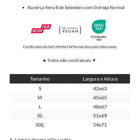
Na terça-feira 8 de Setembro com Entrega Normal
Certificados de Sol's Perfect W fornecidos pelo fabricante.
Fotos não-contratuais ▼
Tamanho
Largura x Altura
S
42x63
M
45x65
L
48x67
XL
51x69
XXL
54x71
A. Largura: de uma axila a outra