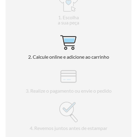
1
. Escolha
a sua peça
2
. Calcule online e adicione ao carrinho
3
. Realize o pagamento ou envie o pedido
4
. Revemos juntos antes de estampar