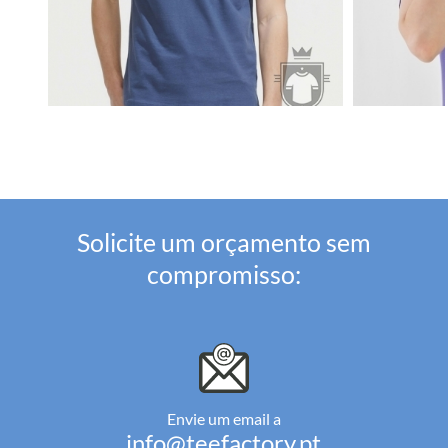
Solicite um orçamento sem
compromisso:
Envie um email a
info@teefactory.pt