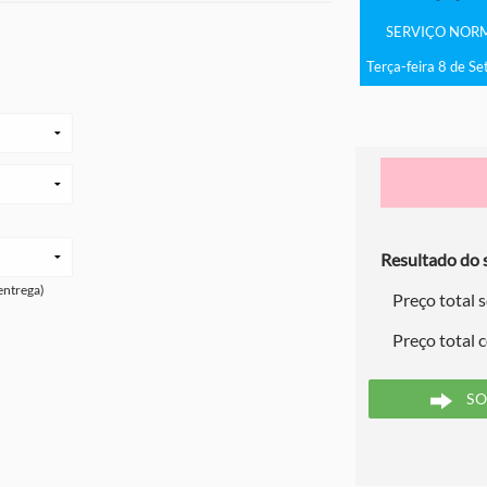
SERVIÇO
NOR
Terça-feira 8 de S
Resultado do s
entrega)
Preço total 
Preço total 
SO