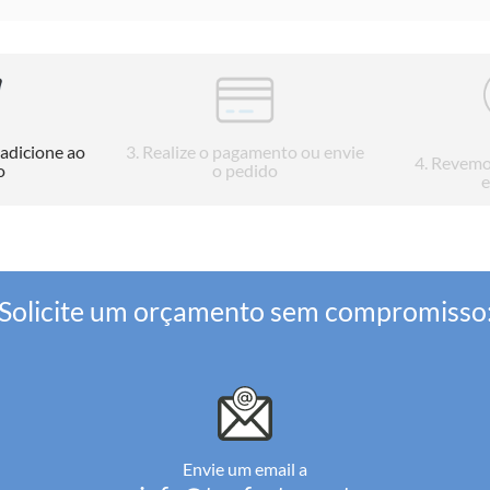
 adicione ao
3
. Realize o pagamento ou envie
4
. Revemo
o
o pedido
e
Solicite um orçamento sem compromisso
Envie um email a