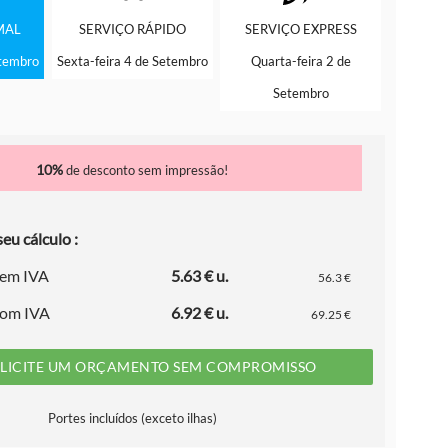
MAL
SERVIÇO
RÁPIDO
SERVIÇO
EXPRESS
etembro
Sexta-feira 4 de Setembro
Quarta-feira 2 de
Setembro
10%
de desconto sem impressão!
eu cálculo :
sem IVA
5.63 € u.
56.3 €
com IVA
6.92 € u.
69.25 €
LICITE UM ORÇAMENTO SEM COMPROMISSO
Portes incluídos (exceto ilhas)