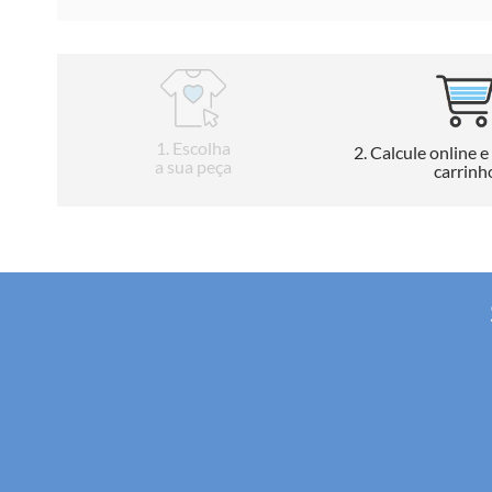
1
. Escolha
2
. Calcule online e
a sua peça
carrinh