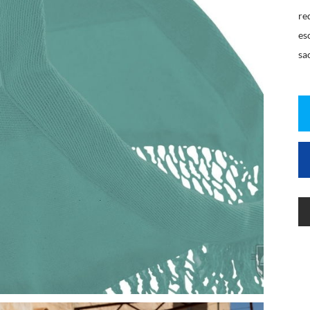
re
es
sa