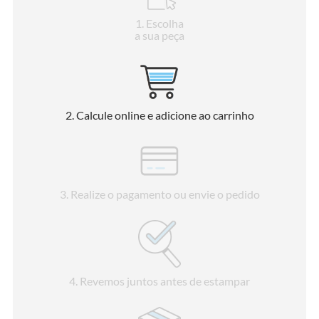
1
. Escolha
a sua peça
2
. Calcule online e adicione ao carrinho
3
. Realize o pagamento ou envie o pedido
4
. Revemos juntos antes de estampar