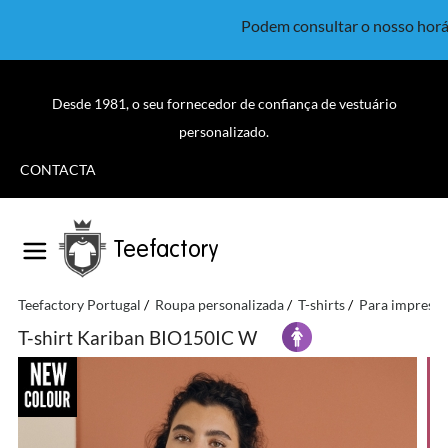
Podem consultar o nosso horá
Desde 1981, o seu fornecedor de confiança de vestuário
personalizado.
CONTACTA
Teefactory
Teefactory Portugal
Roupa personalizada
T-shirts
Para impressã
T-shirt Kariban BIO150IC W