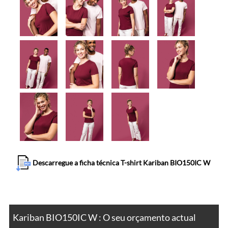
Descarregue a ficha técnica T-shirt Kariban BIO150IC W
Kariban BIO150IC W : O seu orçamento actual