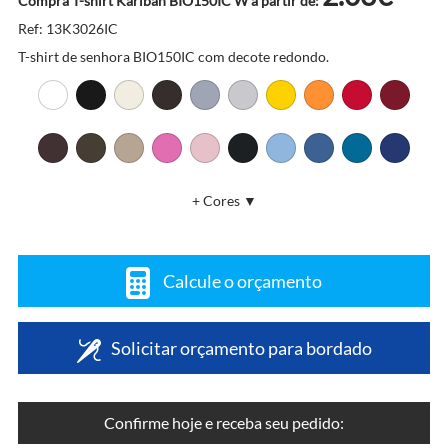
Compra T-shirt Kariban BIO150IC W a partir de:
Ref: 13K3026IC
T-shirt de senhora BIO150IC com decote redondo.
+ Cores ▼
Calcule o orçamento
Solicitar orçamento para bordado
Confirme hoje e receba seu pedido: