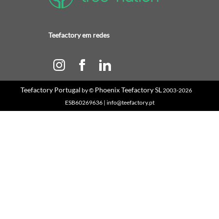
Teefactory em redes
Teefactory Portugal
Phoenix Teefactory SL
by ©
2003-2026
ESB60269636 | info@teefactory.pt