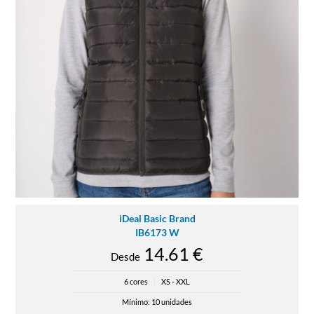
iDeal Basic Brand
IB6173 W
14.61 €
Desde
6 cores
|
XS - XXL
Mínimo: 10 unidades