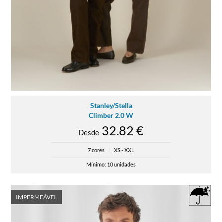
Stanley/Stella
Climber 2.0 W
32.82 €
Desde
7 cores
|
XS - XXL
Mínimo: 10 unidades
IMPERMEÁVEL