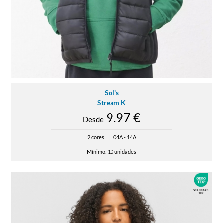
Sol's
Stream K
9.97 €
Desde
2 cores
|
04A - 14A
Mínimo: 10 unidades