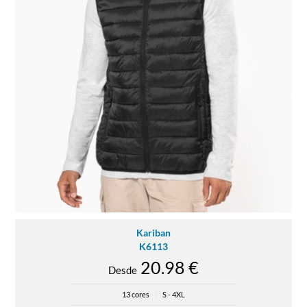
Kariban
K6113
20.98 €
Desde
13 cores
|
S - 4XL