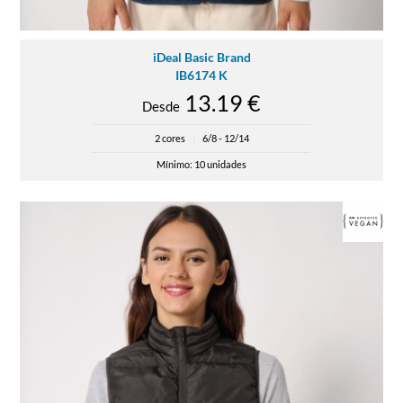
iDeal Basic Brand
IB6174 K
13.19 €
Desde
2 cores
|
6/8 - 12/14
Mínimo: 10 unidades