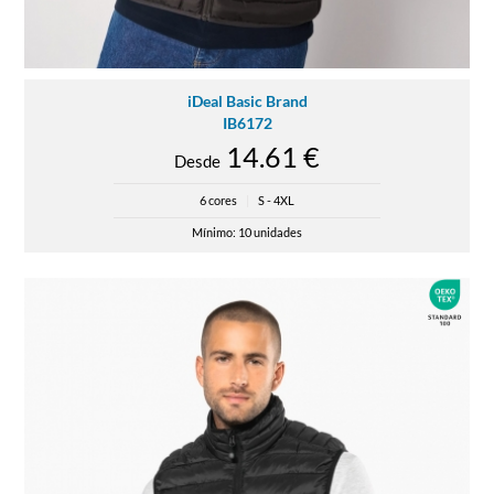
iDeal Basic Brand
IB6172
14.61 €
Desde
6 cores
|
S - 4XL
Mínimo: 10 unidades