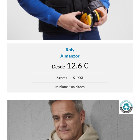
Roly
Almanzor
12.6 €
Desde
6 cores
|
S - XXL
Mínimo: 5 unidades