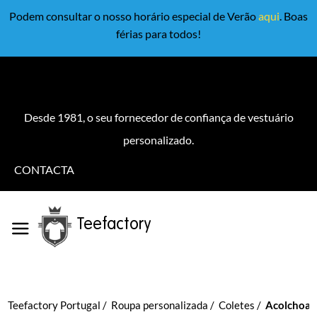
Podem consultar o nosso horário especial de Verão
aqui
. Boas
férias para todos!
Desde 1981, o seu fornecedor de confiança de vestuário
personalizado.
CONTACTA
Teefactory
Teefactory Portugal
Roupa personalizada
Coletes
Acolchoa