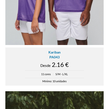
Kariban
PA043
2.16 €
Desde
11 cores
|
S/M - L/XL
Mínimo: 10 unidades