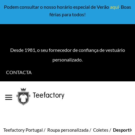
Podem consultar o nosso horário especial de Verão
aqui
. Boas
férias para todos!
Desde 1981, o seu fornecedor de confiança de vestuário
personalizado.
CONTACTA
Teefactory
Teefactory Portugal
Roupa personalizada
Coletes
Desportiv