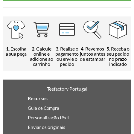
1
. Escolha
2
. Calcule
3
. Realize o
4
. Revemos
5
. Receba o
a sua peça
online e
pagamento
juntos antes
seu pedido
adicione ao
ou envie o
de estampar
no prazo
carrinho
pedido
indicado
Teefactory Portugal
Recursos
Guia de Compra
Personalização têxtil
Enviar os originais