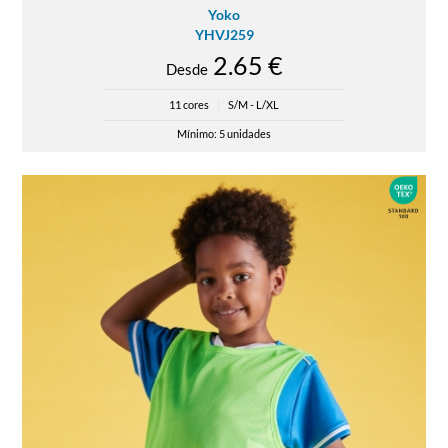
Yoko
YHVJ259
2.65 €
Desde
11 cores
|
S/M - L/XL
Mínimo: 5 unidades