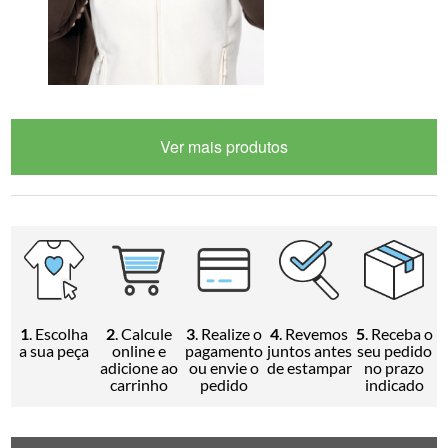
Ver mais produtos
1
. Escolha
2
. Calcule
3
. Realize o
4
. Revemos
5
. Receba o
a sua peça
online e
pagamento
juntos antes
seu pedido
adicione ao
ou envie o
de estampar
no prazo
carrinho
pedido
indicado