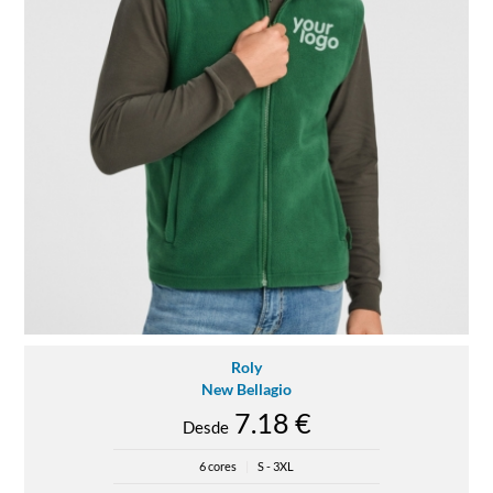
Roly
New Bellagio
7.18 €
Desde
6 cores
|
S - 3XL