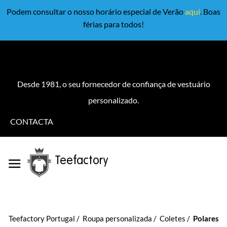
Podem consultar o nosso horário especial de Verão
aqui
. Boas
férias para todos!
Desde 1981, o seu fornecedor de confiança de vestuário
personalizado.
CONTACTA
Teefactory
Teefactory Portugal
Roupa personalizada
Coletes
Polares