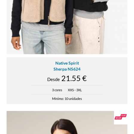
Native Spirit
Sherpa NS624
21.55 €
Desde
3 cores
|
XXS - 3XL
Mínimo: 10 unidades