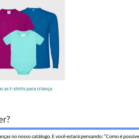
s as t-shirts para criança
er?
anças no nosso catálogo. E você estará pensando: “Como é possíve