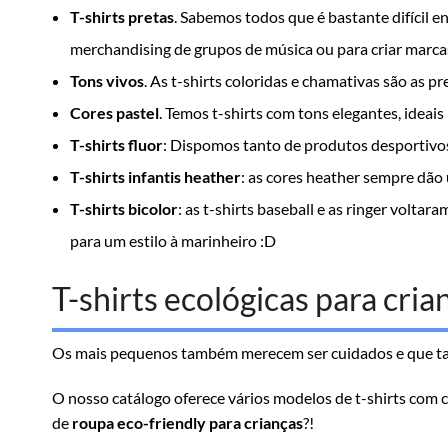
T-shirts pretas
. Sabemos todos que é bastante difícil e
merchandising de grupos de música ou para criar marcas in
Tons vivos
. As t-shirts coloridas e chamativas são as pr
Cores pastel
. Temos t-shirts com tons elegantes, ideais
T-shirts fluor
: Dispomos tanto de produtos desportivos
T-shirts infantis heather
: as cores heather sempre dã
T-shirts bicolor
: as t-shirts baseball e as ringer voltar
para um estilo à marinheiro :D
T-shirts ecológicas para cria
Os mais pequenos também merecem ser cuidados e que tam
O nosso catálogo oferece vários modelos de t-shirts com cer
de
roupa eco-friendly para crianças
?!