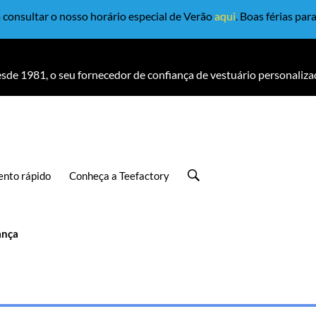
consultar o nosso horário especial de Verão
aqui
. Boas férias par
sde 1981, o seu fornecedor de confiança de vestuário personaliza
nto rápido
Conheça a Teefactory
ança