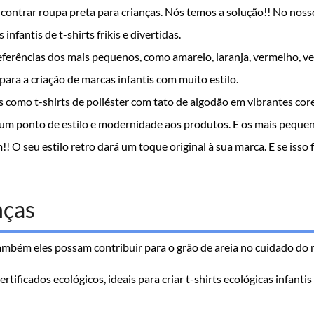
ncontrar roupa preta para crianças. Nós temos a solução!! No nosso
fantis de t-shirts frikis e divertidas.
eferências dos mais pequenos, como amarelo, laranja, vermelho, verde
 para a criação de marcas infantis com muito estilo.
 como t-shirts de poliéster com tato de algodão em vibrantes cor
o um ponto de estilo e modernidade aos produtos. E os mais peq
am!! O seu estilo retro dará um toque original à sua marca. E se iss
nças
bém eles possam contribuir para o grão de areia no cuidado do 
tificados ecológicos, ideais para criar t-shirts ecológicas infantis