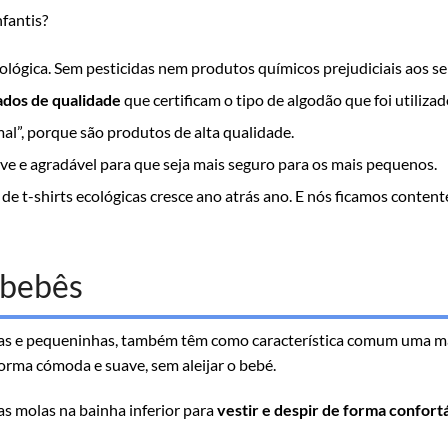
nfantis?
ológica. Sem pesticidas nem produtos químicos prejudiciais aos 
cados de qualidade
que certificam o tipo de algodão que foi utilizad
l”, porque são produtos de alta qualidade.
e e agradável para que seja mais seguro para os mais pequenos.
 de t-shirts ecológicas cresce ano atrás ano. E nós ficamos conten
 bebês
ofas e pequeninhas, também têm como característica comum uma ma
forma cómoda e suave, sem aleijar o bebé.
s molas na bainha inferior para
vestir e despir de forma confor