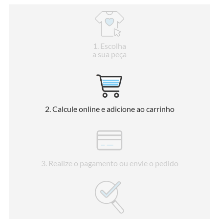
1
. Escolha
a sua peça
2
. Calcule online e adicione ao carrinho
3
. Realize o pagamento ou envie o pedido