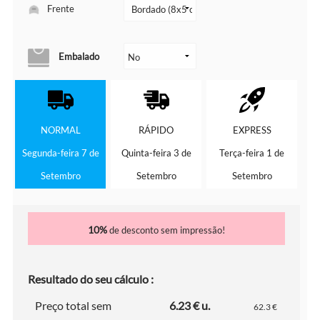
Frente
Embalado
NORMAL
RÁPIDO
EXPRESS
Segunda-feira 7 de
Quinta-feira 3 de
Terça-feira 1 de
Setembro
Setembro
Setembro
10%
de desconto sem impressão!
Resultado do seu cálculo :
Preço total sem
6.23 € u.
62.3 €