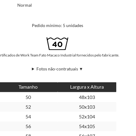
Normal
Pedido mínimo: 5 unidades
rtificados de Work Team Fato Macaco Industrial fornecidos pelo fabricante.
Fotos não-contratuais ▼
Tamanho
Largura x Altura
50
48x103
52
50x103
54
52x104
56
54x105
58
56x107