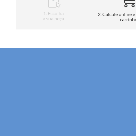
1
. Escolha
2
. Calcule online e
a sua peça
carrinh