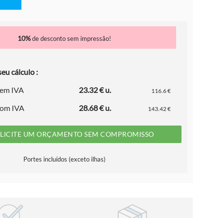
10%
de desconto sem impressão!
eu cálculo :
sem IVA
23.32 € u.
116.6 €
com IVA
28.68 € u.
143.42 €
LICITE UM ORÇAMENTO SEM COMPROMISSO
Portes incluídos (exceto ilhas)