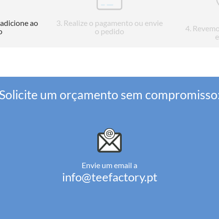
 adicione ao
3
. Realize o pagamento ou envie
4
. Revemo
o
o pedido
e
Solicite um orçamento sem compromisso
Envie um email a
info@teefactory.pt