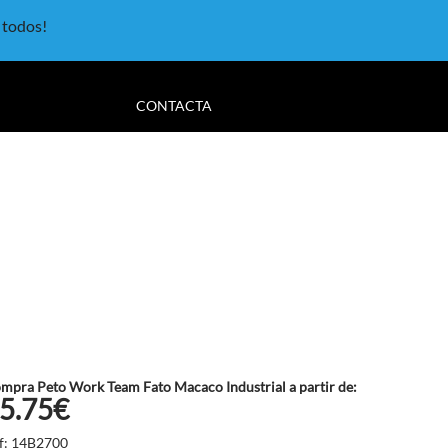
a todos!
CONTACTA
mpra Peto Work Team Fato Macaco Industrial a partir de:
5.75€
f: 14B2700