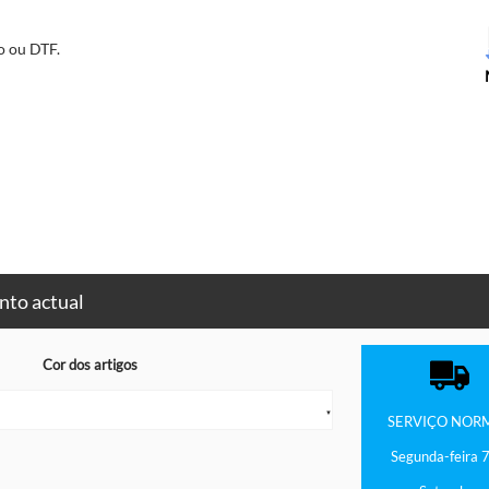
o ou DTF.
nto actual
Cor dos artigos
▼
SERVIÇO
NOR
Segunda-feira 7