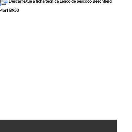
Descarregue a ficha técnica Lenço de pescoço Beechfield
Morf B950