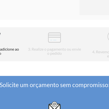
 adicione ao
3
. Realize o pagamento ou envie
4
. Revemo
o
o pedido
e
Solicite um orçamento sem compromisso