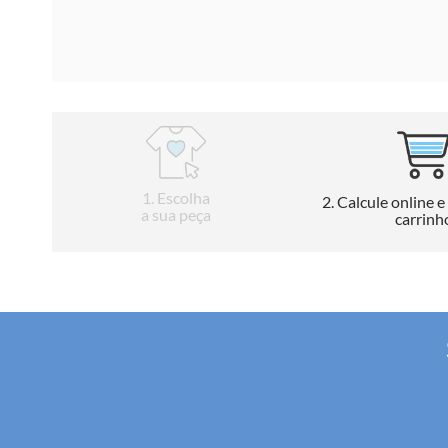
1
. Escolha
2
. Calcule online e
a sua peça
carrinh