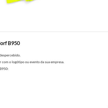
Morf B950
 despercebido.
r com o logótipo ou evento da sua empresa.
 B950:
.