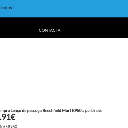
a todos!
CONTACTA
mpra Lenço de pescoço Beechfield Morf B950 a partir de:
.91€
f: 55B950