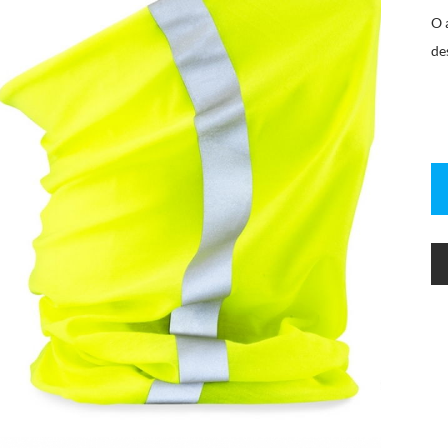
O 
de