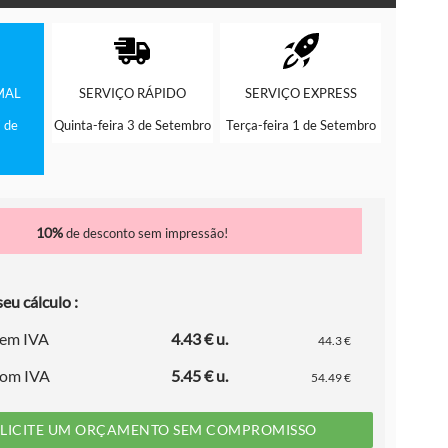
MAL
SERVIÇO
RÁPIDO
SERVIÇO
EXPRESS
 de
Quinta-feira 3 de Setembro
Terça-feira 1 de Setembro
10%
de desconto sem impressão!
eu cálculo :
sem IVA
4.43 € u.
44.3 €
com IVA
5.45 € u.
54.49 €
LICITE UM ORÇAMENTO SEM COMPROMISSO