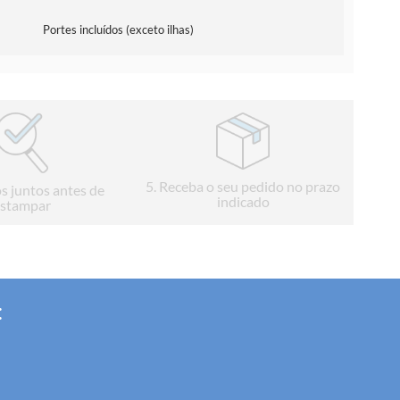
Portes incluídos (exceto ilhas)
5
. Receba o seu pedido no prazo
s juntos antes de
indicado
stampar
: