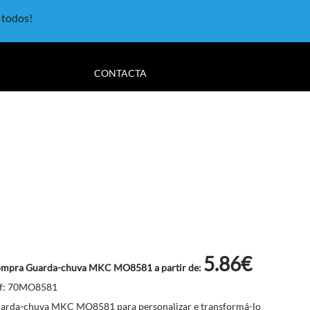
a todos!
CONTACTA
5.86€
mpra Guarda-chuva MKC MO8581 a partir de:
f: 70MO8581
arda-chuva MKC MO8581 para personalizar e transformá-lo