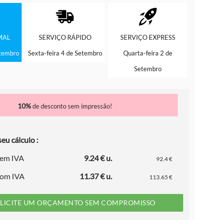
MAL
SERVIÇO
RÁPIDO
SERVIÇO
EXPRESS
etembro
Sexta-feira 4 de Setembro
Quarta-feira 2 de
Setembro
10%
de desconto sem impressão!
eu cálculo :
sem IVA
9.24 € u.
92.4 €
com IVA
11.37 € u.
113.65 €
LICITE UM ORÇAMENTO SEM COMPROMISSO