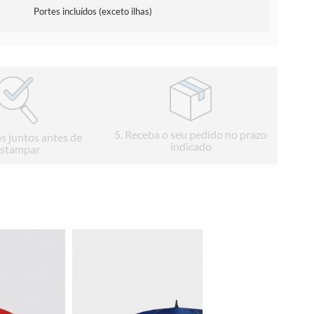
Portes incluídos (exceto ilhas)
5
. Receba o seu pedido no prazo
s juntos antes de
indicado
stampar