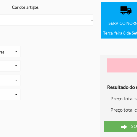
Cor dos artigos
▼
SERVIÇO
NOR
Terça-feira 8 de S
Resultado do s
Preço total 
Preço total 
SO