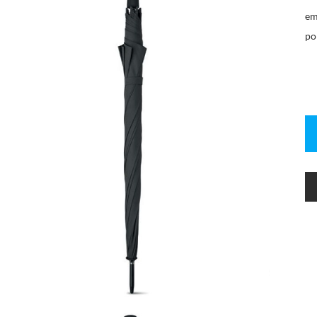
em
po