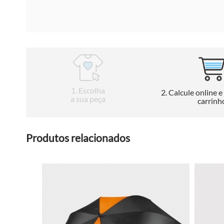
1
. Escolha
2
. Calcule online e
a sua peça
carrinh
Produtos relacionados