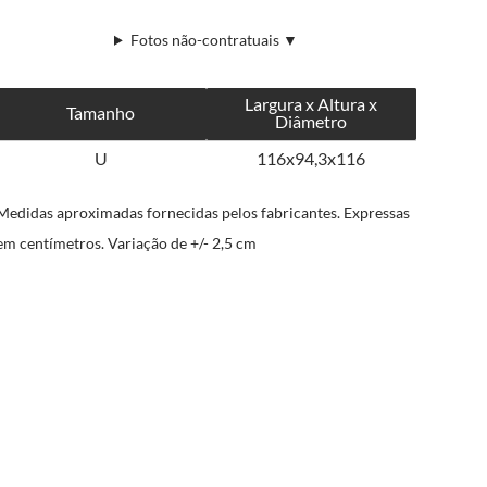
Fotos não-contratuais ▼
Largura x Altura x
Tamanho
Diâmetro
U
116x94,3x116
Medidas aproximadas fornecidas pelos fabricantes. Expressas
em centímetros. Variação de +/- 2,5 cm