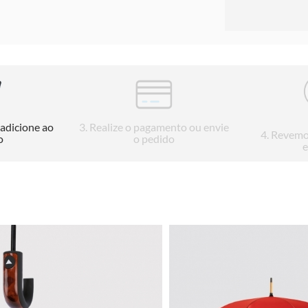
 adicione ao
3
. Realize o pagamento ou envie
4
. Revemo
o
o pedido
e