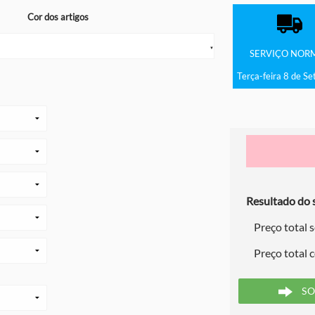
Cor dos artigos
▼
SERVIÇO
NOR
Terça-feira 8 de S
Resultado do s
Preço total 
Preço total 
SO