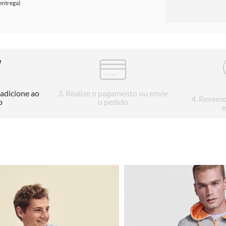
entrega)
 adicione ao
3
. Realize o pagamento ou envie
4
. Revemo
o
o pedido
e