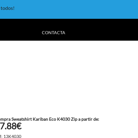
a todos!
CONTACTA
mpra Sweatshirt Kariban Eco K4030 Zip a partir de:
7.88€
f: 13K4030