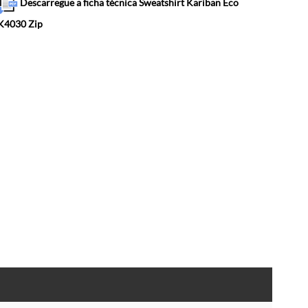
Descarregue a ficha técnica Sweatshirt Kariban Eco
K4030 Zip