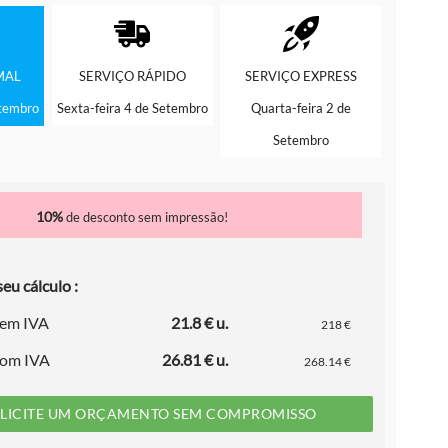
MAL
SERVIÇO
RÁPIDO
SERVIÇO
EXPRESS
etembro
Sexta-feira 4 de Setembro
Quarta-feira 2 de
Setembro
10%
de desconto sem impressão!
eu cálculo :
sem IVA
21.8 € u.
218 €
com IVA
26.81 € u.
268.14 €
LICITE UM ORÇAMENTO SEM COMPROMISSO