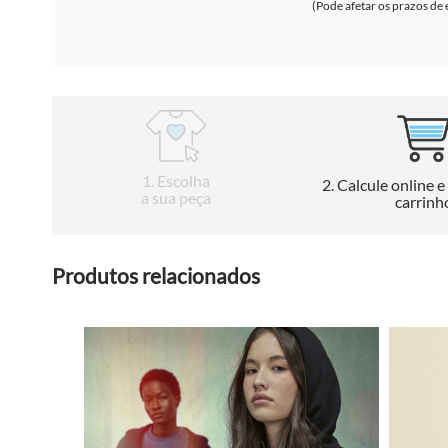
(Pode afetar os prazos de 
1
. Escolha
2
. Calcule online e
a sua peça
carrinh
Produtos relacionados