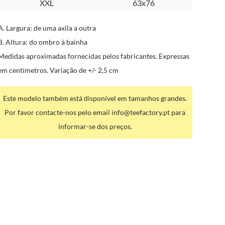
XXL
63x76
A. Largura: de uma axila a outra
B. Altura: do ombro à bainha
Medidas aproximadas fornecidas pelos fabricantes. Expressas
em centímetros. Variação de +/- 2,5 cm
Este modelo também está disponível em tamanhos grandes.
Por favor contacte-nos pelo email info@teefactory.pt para
informar-se dos preços.