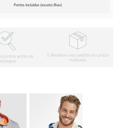
Portes incluídos (exceto ilhas)
5
. Receba o seu pedido no prazo
s juntos antes de
indicado
stampar