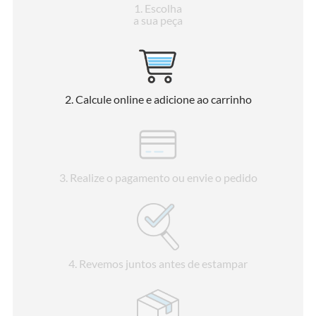
1
. Escolha
a sua peça
2
. Calcule online e adicione ao carrinho
3
. Realize o pagamento ou envie o pedido
4
. Revemos juntos antes de estampar