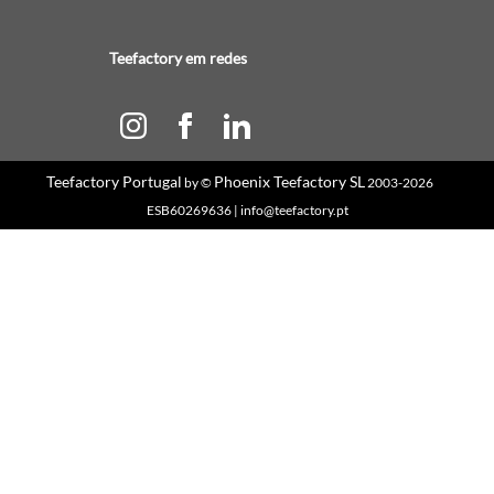
Teefactory em redes
Teefactory Portugal
Phoenix Teefactory SL
by ©
2003-2026
ESB60269636 | info@teefactory.pt