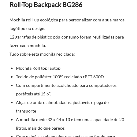
Roll-Top Backpack BG286
Mochila roll-up ecológica para personalizar com a sua marca,
logótipo ou design.
12 garrafas de plástico pós-consumo foram reutilizadas para
fazer cada mochila.
Tudo sobre esta mochila reciclada:
Mochila Roll top laptop
Tecido de poliéster 100% reciclado rPET 600D
Com compartimento acolchoado para computadores
portáteis até 15,6".
Alças de ombro almofadadas ajustáveis e pega de
transporte
A mochila mede 32 x 44 x 13 e tem uma capacidade de 20
litros, mais do que parece!
Com painéis acolchoados nas costas e no fundo para