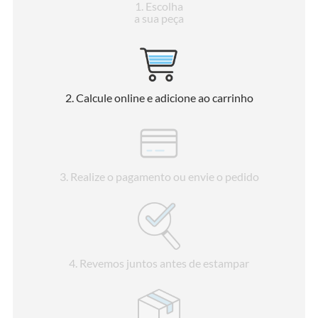
1
. Escolha
a sua peça
2
. Calcule online e adicione ao carrinho
3
. Realize o pagamento ou envie o pedido
4
. Revemos juntos antes de estampar