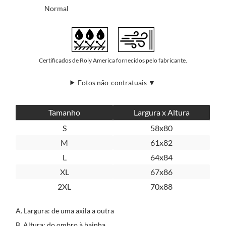
Normal
Certificados de Roly America fornecidos pelo fabricante.
Fotos não-contratuais ▼
Tamanho
Largura x Altura
S
58x80
M
61x82
L
64x84
XL
67x86
2XL
70x88
A. Largura: de uma axila a outra
B. Altura: do ombro à bainha