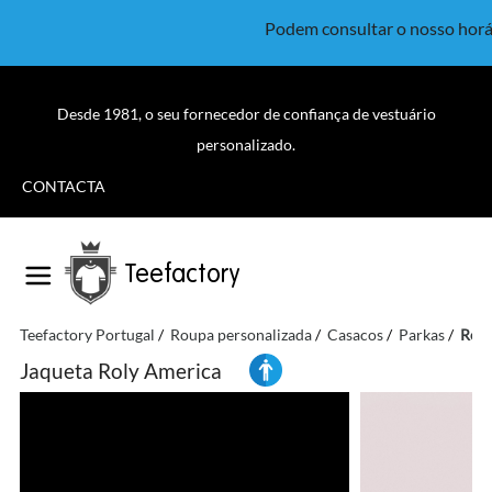
Podem consultar o nosso horá
Desde 1981, o seu fornecedor de confiança de vestuário
personalizado.
CONTACTA
Teefactory
Teefactory Portugal
Roupa personalizada
Casacos
Parkas
Roly
Jaqueta Roly America