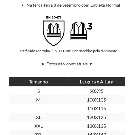
Na terça-feira 8 de Setembro com Entrega Normal
Certificados de Yoko Hi-Vis YHVK08 fornecidos pelo fabricante.
Fotos não-contratuais ▼
Tamanho
Largura x Altura
S
90X95
M
100X105
L
110X115
XL
120X125
XXL
130X135
3XL
142X147