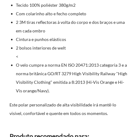
Tecido 100% poliéster 380g/m2
Com colarinho alto e fecho completo
2 3M tiras reflectoras à volta do corpo e dos braços e uma
em cada ombro
Cintura e punhos elásticos
2 bolsos interiores de welt
<
O velo cumpre a norma EN ISO 20471:2013 categoria 3 e a
norma britânica GO/RT 3279 High Visibility Railway "High
Visibility Clothing" emitida a 8:2013 (Hi-Vis Orange e Hi-
Vis orange/Navy).
Este polar personalizado de alta visibilidade irá mantê-lo
visível, confortável e quente em todos os momentos.
Produto recomendado para: