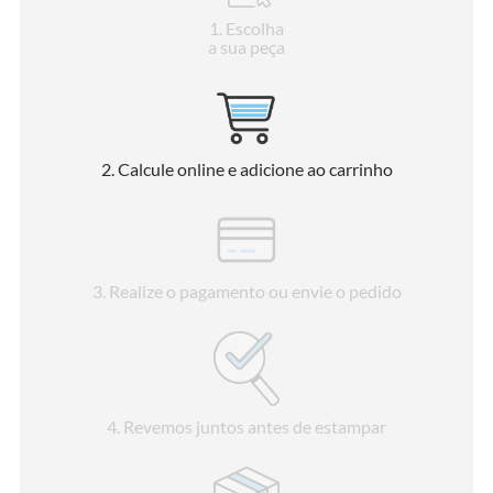
1
. Escolha
a sua peça
2
. Calcule online e adicione ao carrinho
3
. Realize o pagamento ou envie o pedido
4
. Revemos juntos antes de estampar