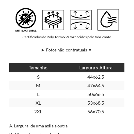
Certificados de Roly Tormo W fornecidos pelo fabricante.
Fotos não-contratuais ▼
Tamanho
Largura x Altura
S
44x62,5
M
47x64,5
L
50x66,5
XL
53x68,5
2XL
56x70,5
A. Largura: de uma axila a outra