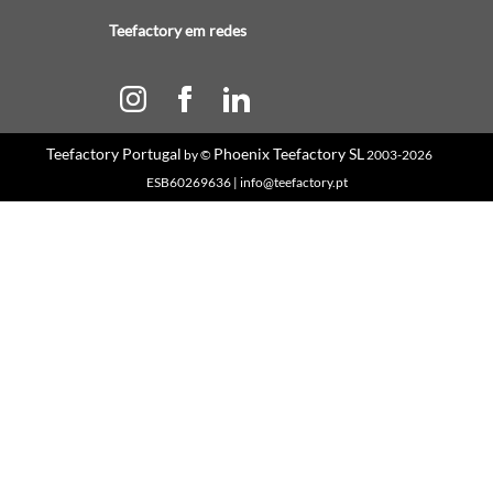
Teefactory em redes
Teefactory Portugal
Phoenix Teefactory SL
by ©
2003-2026
ESB60269636 | info@teefactory.pt