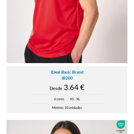
iDeal Basic Brand
IB200
3.64 €
Desde
6 cores
|
XS - XL
Mínimo: 10 unidades