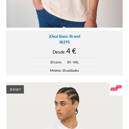
iDeal Basic Brand
IB295
4 €
Desde
20 cores
|
XS - XXL
Mínimo: 10 unidades
JERSEY