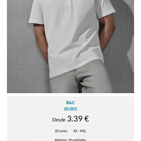
B&C
ID.001
3.39 €
Desde
20 cores
|
XS - XXL
Mínimo: 10 unidades