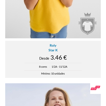
Roly
Star K
3.46 €
Desde
8 cores
|
1/2A - 11/12A
Mínimo: 10 unidades