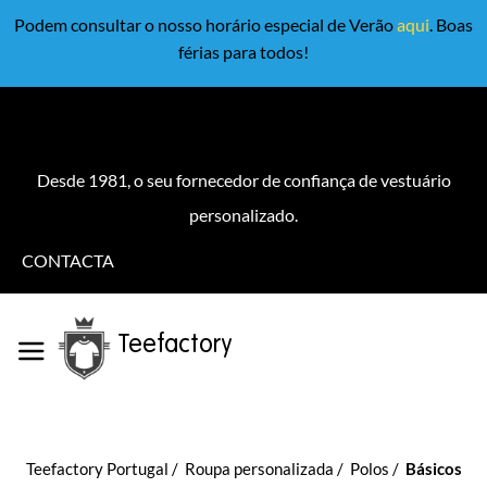
Podem consultar o nosso horário especial de Verão
aqui
. Boas
férias para todos!
Desde 1981, o seu fornecedor de confiança de vestuário
personalizado.
CONTACTA
Teefactory
Teefactory Portugal
Roupa personalizada
Polos
Básicos