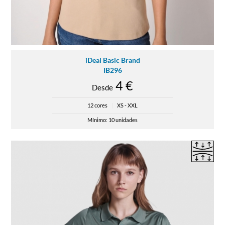
iDeal Basic Brand
IB296
4 €
Desde
12 cores
|
XS - XXL
Mínimo: 10 unidades