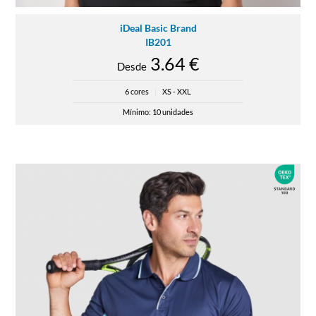
iDeal Basic Brand
IB201
3.64 €
Desde
6 cores
|
XS - XXL
Mínimo: 10 unidades