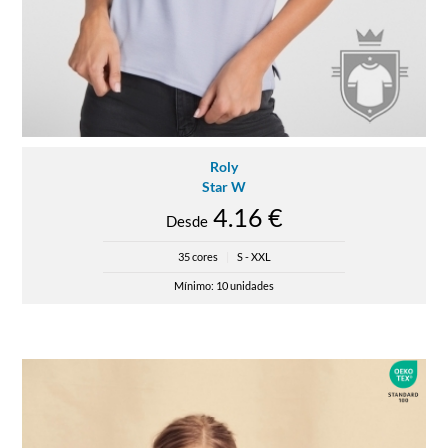
Roly
Star W
4.16 €
Desde
35 cores
|
S - XXL
Mínimo: 10 unidades