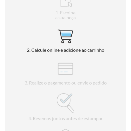
1
. Escolha
a sua peça
2
. Calcule online e adicione ao carrinho
3
. Realize o pagamento ou envie o pedido
4
. Revemos juntos antes de estampar