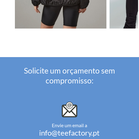
Solicite um orçamento sem
compromisso:
Envie um email a
info@teefactory.pt