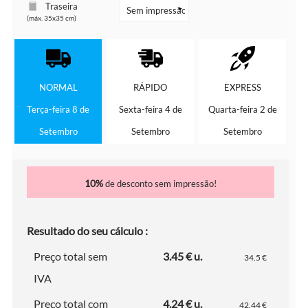
Traseira
(máx. 35x35 cm)
NORMAL
RÁPIDO
EXPRESS
Terça-feira 8 de
Sexta-feira 4 de
Quarta-feira 2 de
Setembro
Setembro
Setembro
10%
de desconto sem impressão!
Resultado do seu cálculo :
Preço total sem
3.45 € u.
34.5 €
IVA
Preço total com
4.24 € u.
42.44 €