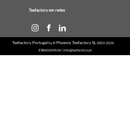
Teefactory em redes
Teefactory Portugal
Phoenix Teefactory SL
by ©
2003-2026
ESB60269636 | info@teefactory.pt