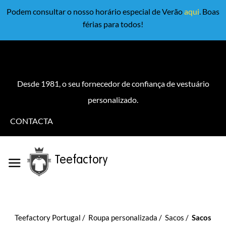
Podem consultar o nosso horário especial de Verão
aqui
. Boas
férias para todos!
Desde 1981, o seu fornecedor de confiança de vestuário
personalizado.
CONTACTA
Teefactory
Teefactory Portugal
Roupa personalizada
Sacos
Sacos