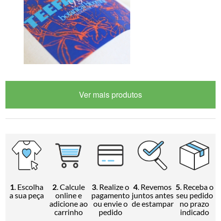
Ver mais produtos
1
. Escolha
2
. Calcule
3
. Realize o
4
. Revemos
5
. Receba o
a sua peça
online e
pagamento
juntos antes
seu pedido
adicione ao
ou envie o
de estampar
no prazo
carrinho
pedido
indicado