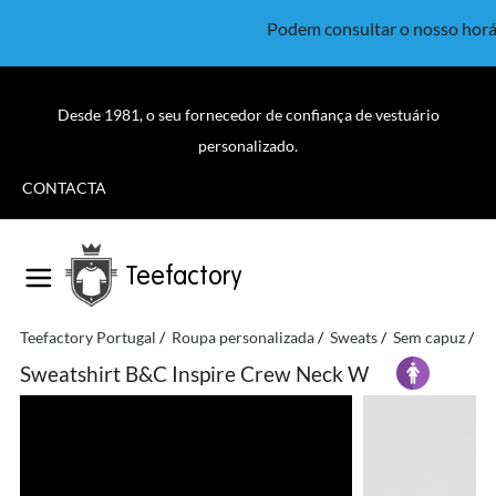
Podem consultar o nosso horá
Desde 1981, o seu fornecedor de confiança de vestuário
personalizado.
CONTACTA
Teefactory
Teefactory Portugal
Roupa personalizada
Sweats
Sem capuz
B
Sweatshirt B&C Inspire Crew Neck W