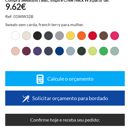
Compra Sweatshirt B&C Inspire Crew Neck W a partir de:
9.62€
Ref: 01WW32B
Sweats sem carda, french terry para mulher.
Calcule o orçamento
Solicitar orçamento para bordado
Confirme hoje e receba seu pedido: