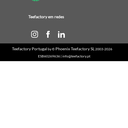
Teefactory em redes
Teefactory Portugal
Phoenix Teefactory SL
by ©
2003-2026
ESB60269636 | info@teefactory.pt