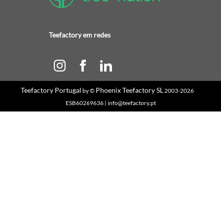
Teefactory em redes
Teefactory Portugal
Phoenix Teefactory SL
by ©
2003-2026
ESB60269636 | info@teefactory.pt