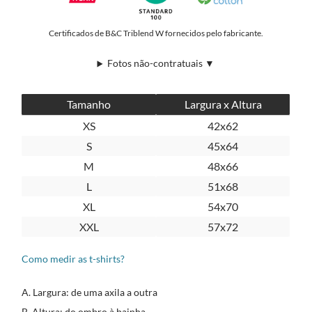
Certificados de B&C Triblend W fornecidos pelo fabricante.
Fotos não-contratuais ▼
Tamanho
Largura x Altura
XS
42x62
S
45x64
M
48x66
L
51x68
XL
54x70
XXL
57x72
Como medir as t-shirts?
A. Largura: de uma axila a outra
B. Altura: do ombro à bainha