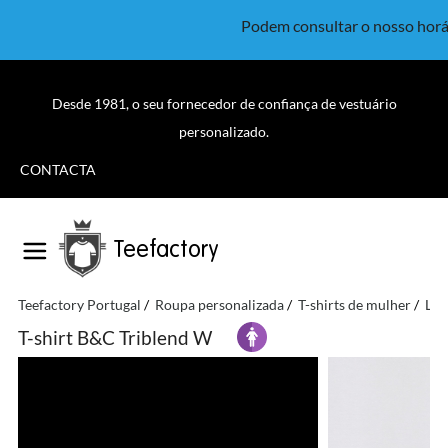
Podem consultar o nosso horá
Desde 1981, o seu fornecedor de confiança de vestuário
personalizado.
CONTACTA
Teefactory
Teefactory Portugal
Roupa personalizada
T-shirts de mulher
Lig
T-shirt B&C Triblend W