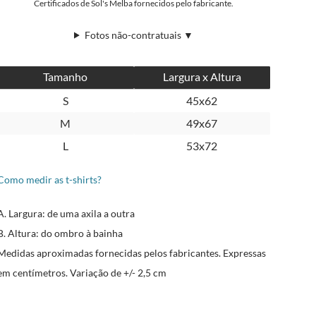
Certificados de Sol's Melba fornecidos pelo fabricante.
Fotos não-contratuais ▼
Tamanho
Largura x Altura
S
45x62
M
49x67
L
53x72
Como medir as t-shirts?
A. Largura: de uma axila a outra
B. Altura: do ombro à bainha
Medidas aproximadas fornecidas pelos fabricantes. Expressas
em centímetros. Variação de +/- 2,5 cm