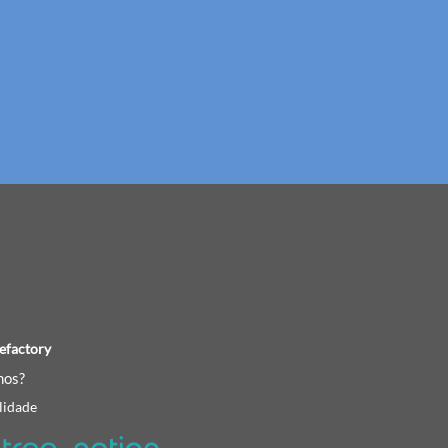
efactory
os?
lidade