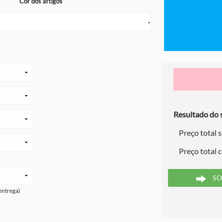
Cor dos artigos
▼
Resultado do s
Preço total 
Preço total 
SO
entrega)