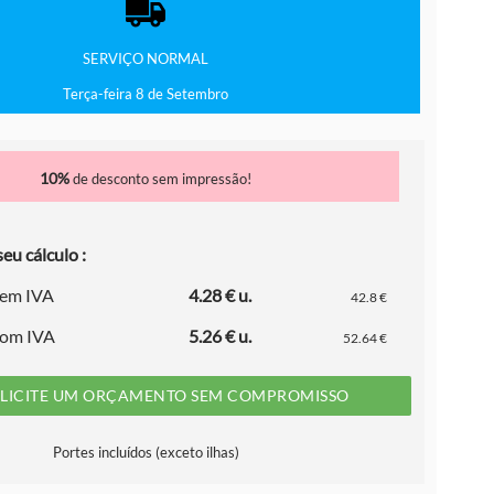
SERVIÇO
NORMAL
Terça-feira 8 de Setembro
10%
de desconto sem impressão!
eu cálculo :
sem IVA
4.28 € u.
42.8 €
com IVA
5.26 € u.
52.64 €
LICITE UM ORÇAMENTO SEM COMPROMISSO
Portes incluídos (exceto ilhas)