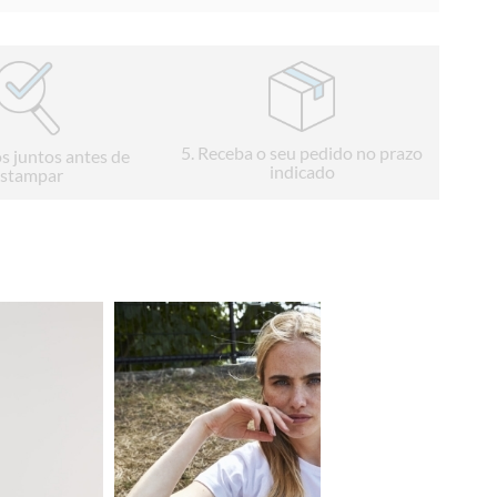
5
. Receba o seu pedido no prazo
s juntos antes de
indicado
stampar