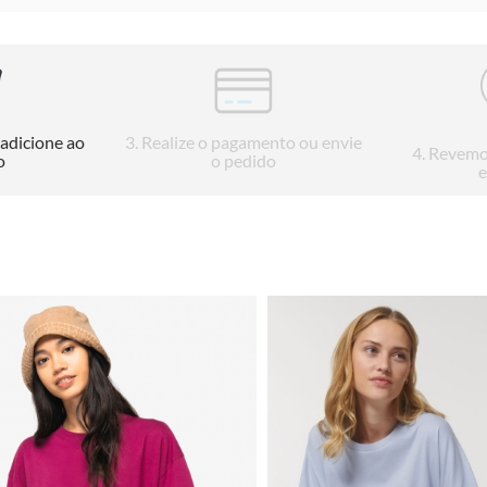
 adicione ao
3
. Realize o pagamento ou envie
4
. Revemo
o
o pedido
e