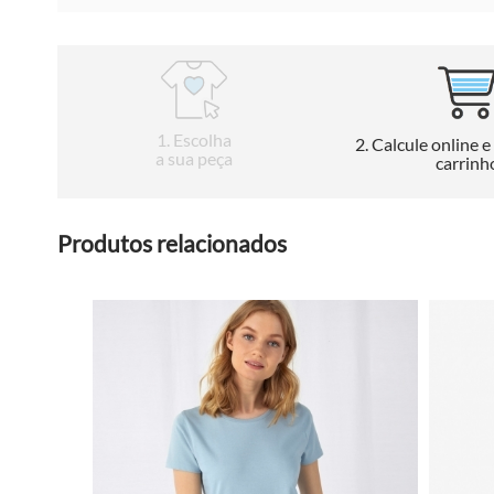
1
. Escolha
2
. Calcule online e
a sua peça
carrinh
Produtos relacionados