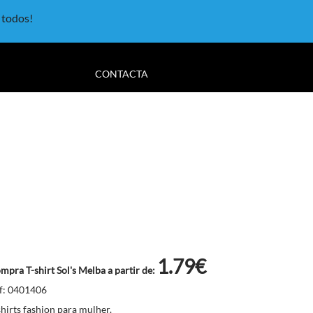
a todos!
CONTACTA
1.79€
mpra T-shirt Sol's Melba a partir de:
f: 0401406
shirts fashion para mulher.