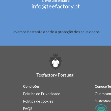
Envie um email a
info@teefactory.pt
Levamos bastante a sério a
proteção dos seus dados
Teefactory Portugal
Condições
Conoce Te
Política de Privacidade
Quem som
Sustentabi
Política de cookies
FAQS