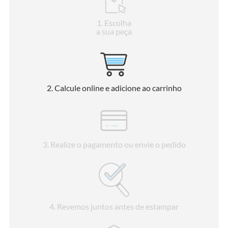
1
. Escolha
a sua peça
2
. Calcule online e adicione ao carrinho
3
. Realize o pagamento ou envie o pedido
4
. Revemos juntos antes de estampar