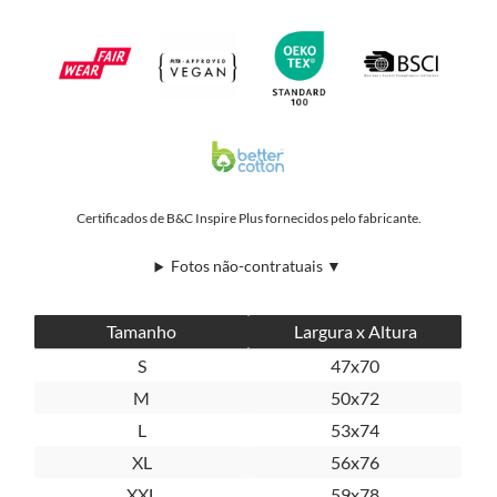
Certificados de B&C Inspire Plus fornecidos pelo fabricante.
Fotos não-contratuais ▼
Tamanho
Largura x Altura
S
47x70
M
50x72
L
53x74
XL
56x76
XXL
59x78