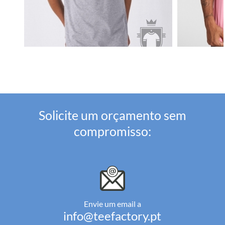
Solicite um orçamento sem
compromisso:
Envie um email a
info@teefactory.pt