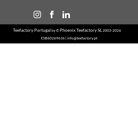
Teefactory Portugal
Phoenix Teefactory SL
by ©
2003-2026
ESB60269636 | info@teefactory.pt