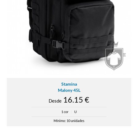
Stamina
Malony 45L
16.15 €
Desde
1 cor
|
U
Mínimo: 10 unidades