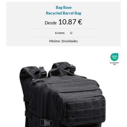
Bag Base
Recycled Barrel Bag
10.87 €
Desde
6 cores
|
U
Mínimo: 10 unidades