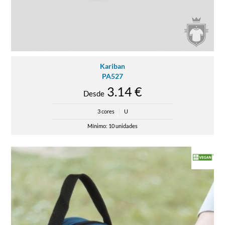
Kariban
PA527
3.14 €
Desde
3 cores
|
U
Mínimo: 10 unidades