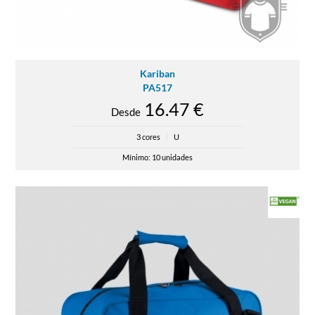
Kariban
PA517
16.47 €
Desde
3 cores
|
U
Mínimo: 10 unidades