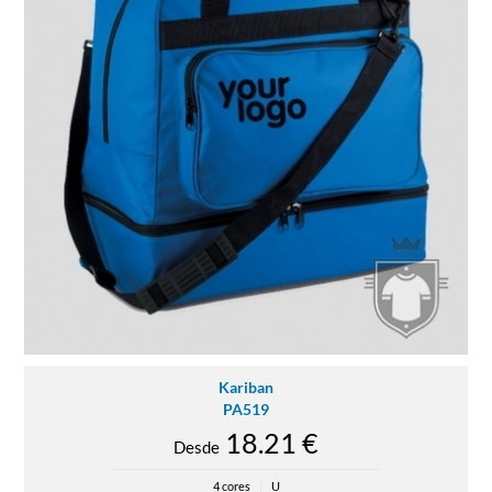
Kariban
PA519
18.21 €
Desde
4 cores
|
U