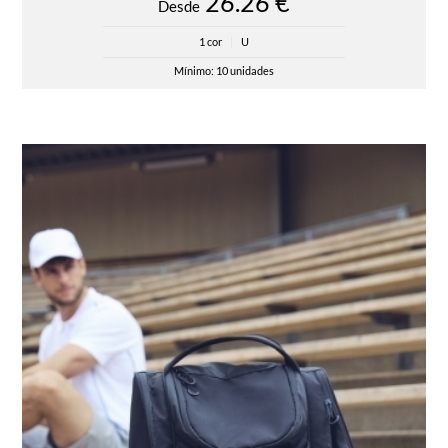
26.26 €
Desde
1 cor
|
U
Mínimo: 10 unidades