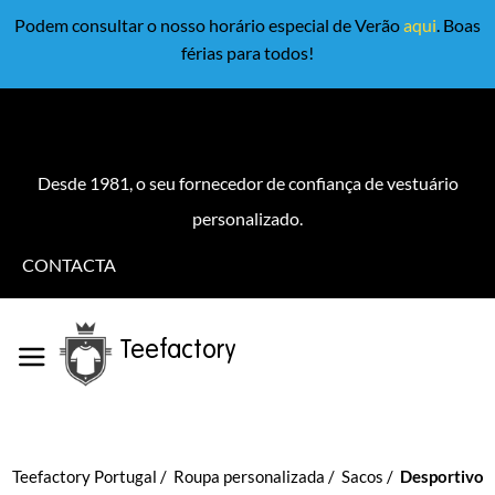
Podem consultar o nosso horário especial de Verão
aqui
. Boas
férias para todos!
Desde 1981, o seu fornecedor de confiança de vestuário
personalizado.
CONTACTA
Teefactory
Teefactory Portugal
Roupa personalizada
Sacos
Desportivos