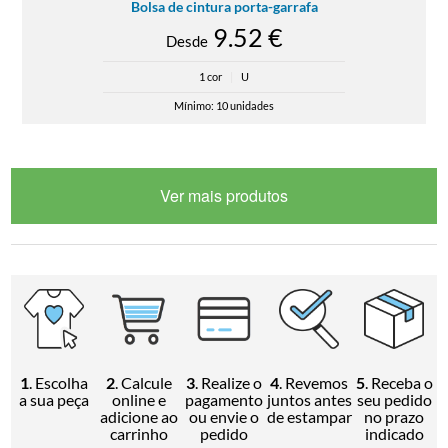
Bolsa de cintura porta-garrafa
9.52 €
Desde
1 cor
|
U
Mínimo: 10 unidades
Ver mais produtos
1
. Escolha
2
. Calcule
3
. Realize o
4
. Revemos
5
. Receba o
a sua peça
online e
pagamento
juntos antes
seu pedido
adicione ao
ou envie o
de estampar
no prazo
carrinho
pedido
indicado