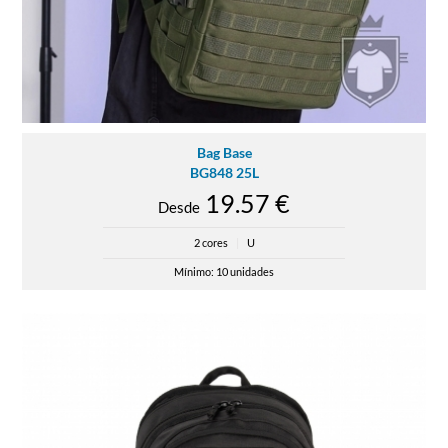
Bag Base
BG848 25L
19.57 €
Desde
2 cores
|
U
Mínimo: 10 unidades