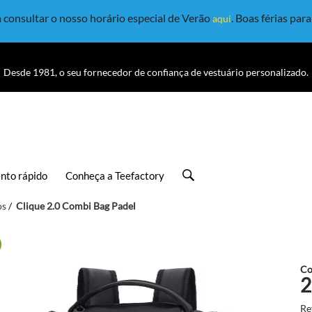
consultar o nosso horário especial de Verão
. Boas férias par
aqui
Desde 1981, o seu fornecedor de confiança de vestuário personalizado.
nto rápido
Conheça a Teefactory
os
Clique 2.0 Combi Bag Padel
Co
2
Re