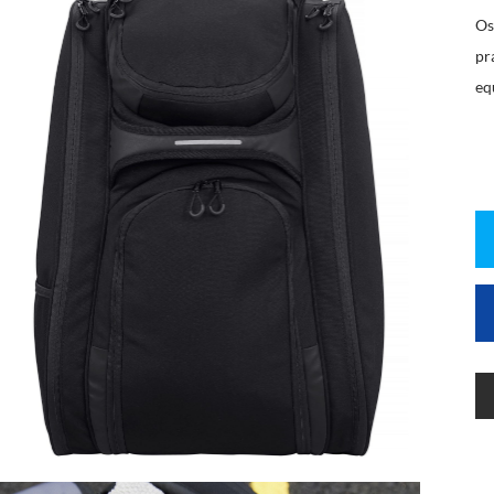
Os
pr
eq