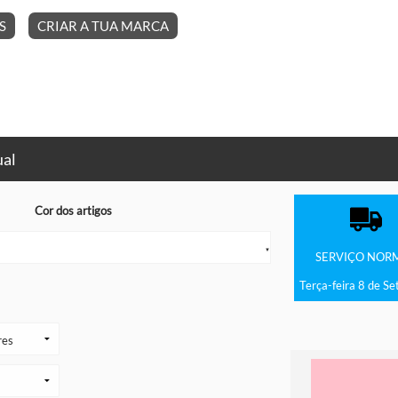
S
CRIAR A TUA MARCA
ual
Cor dos artigos
▼
SERVIÇO
NOR
Terça-feira 8 de S