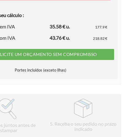
eu cálculo :
sem IVA
35.58 € u.
177.9 €
com IVA
43.76 € u.
218.82 €
LICITE UM ORÇAMENTO SEM COMPROMISSO
Portes incluídos (exceto ilhas)
5
. Receba o seu pedido no prazo
s juntos antes de
indicado
stampar