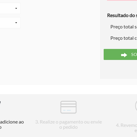
Resultado do s
Preço total 
Preço total 
SO
 adicione ao
3
. Realize o pagamento ou envie
4
. Revemo
o
o pedido
e