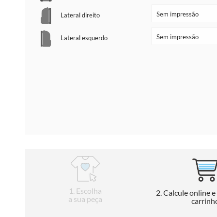
Lateral direito
Lateral esquerdo
1
. Escolha
2
. Calcule online e
a sua peça
carrinh