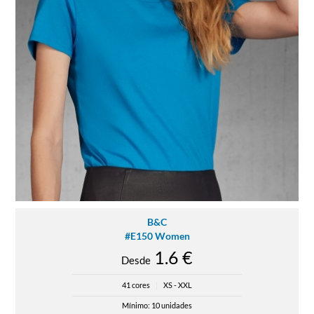
B&C
#E150 Women
1.6 €
Desde
41 cores
|
XS - XXL
Mínimo: 10 unidades