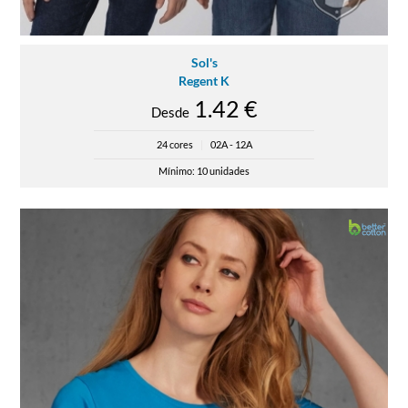
Sol's
Regent K
1.42 €
Desde
24 cores
|
02A - 12A
Mínimo: 10 unidades