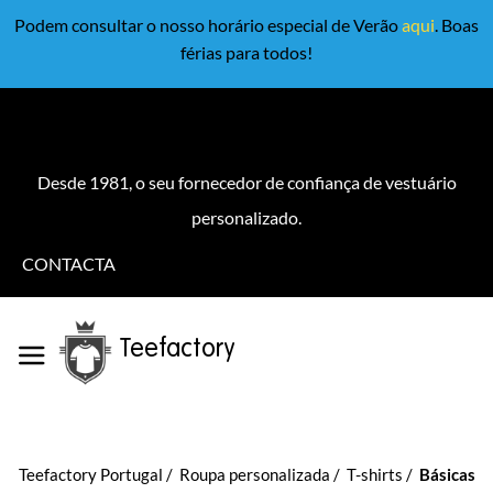
Podem consultar o nosso horário especial de Verão
aqui
. Boas
férias para todos!
Desde 1981, o seu fornecedor de confiança de vestuário
personalizado.
CONTACTA
Teefactory
Teefactory Portugal
Roupa personalizada
T-shirts
Básicas