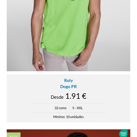
Roly
Dogo PR
1.91 €
Desde
32 cores
|
S - XXL
Mínimo: 10 unidades
ECO