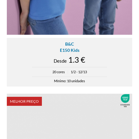
B&C
E150 Kids
1.3 €
Desde
20 cores
|
1/2 - 12/13
Mínimo: 10 unidades
MELHOR PREÇO