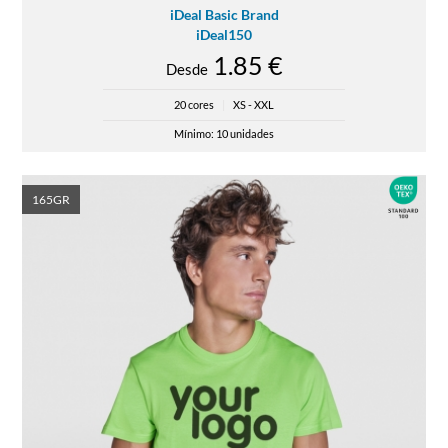
iDeal Basic Brand
iDeal150
1.85 €
Desde
20 cores
|
XS - XXL
Mínimo: 10 unidades
165GR