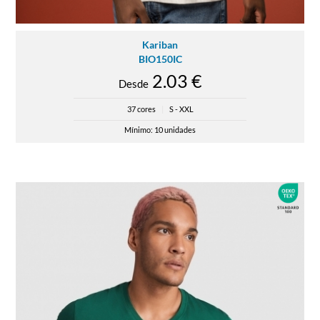
Kariban
BIO150IC
2.03 €
Desde
37 cores
|
S - XXL
Mínimo: 10 unidades