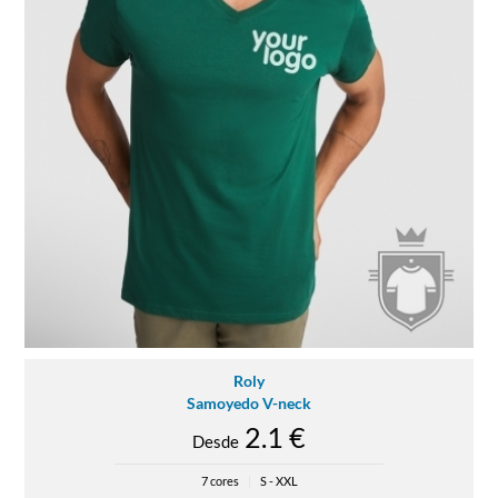
Roly
Samoyedo V-neck
2.1 €
Desde
7 cores
|
S - XXL