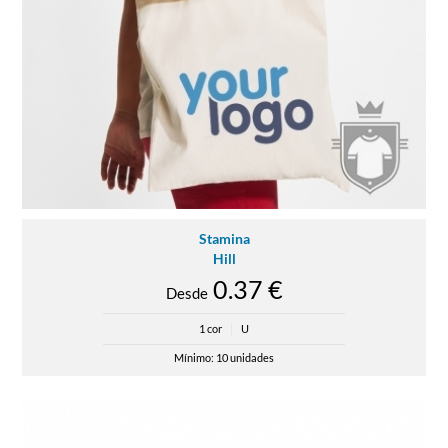
Stamina
Hill
0.37 €
Desde
1 cor
|
U
Mínimo: 10 unidades