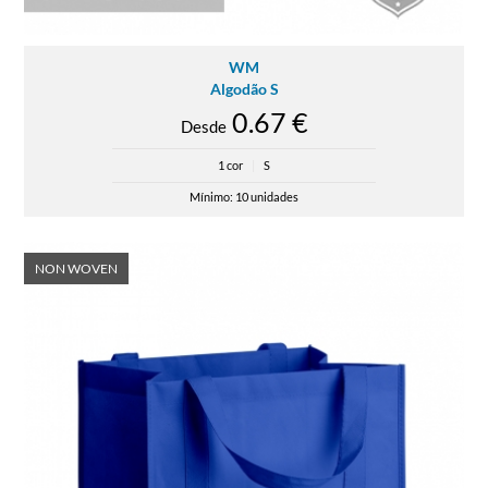
WM
Algodão S
0.67 €
Desde
1 cor
|
S
Mínimo: 10 unidades
NON WOVEN