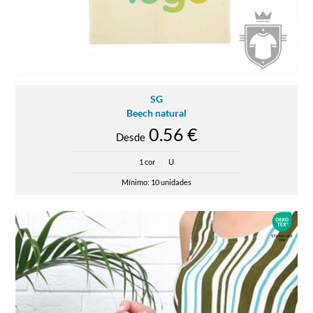
SG
Beech natural
0.56 €
Desde
1 cor
|
U
Mínimo: 10 unidades