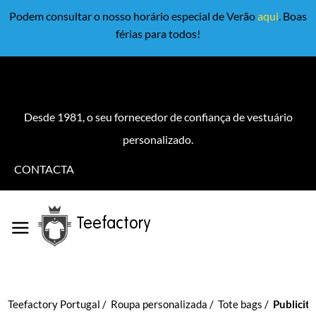
Podem consultar o nosso horário especial de Verão
aqui
. Boas
férias para todos!
Desde 1981, o seu fornecedor de confiança de vestuário
personalizado.
CONTACTA
Teefactory
Teefactory Portugal
Roupa personalizada
Tote bags
Publicitá