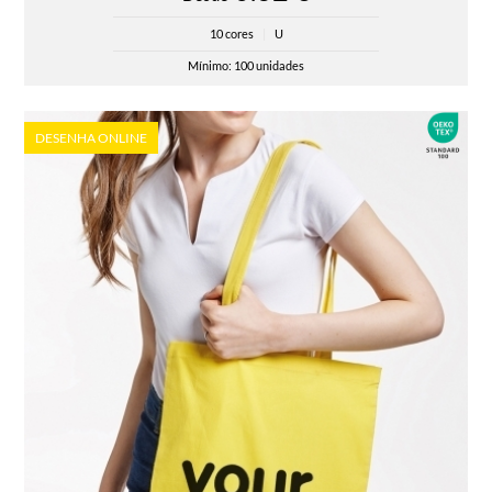
10 cores
|
U
Mínimo: 100 unidades
DESENHA ONLINE