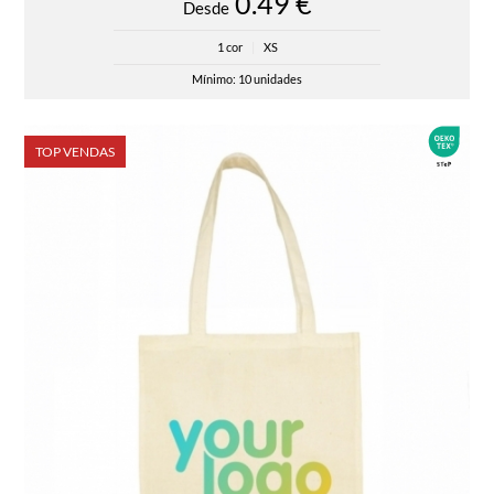
0.49 €
Desde
1 cor
|
XS
Mínimo: 10 unidades
TOP VENDAS