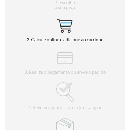
1
. Escolha
a sua peça
2
. Calcule online e adicione ao carrinho
3
. Realize o pagamento ou envie o pedido
4
. Revemos juntos antes de estampar