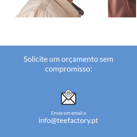
Solicite um orçamento sem
compromisso:
Envie um email a
info@teefactory.pt