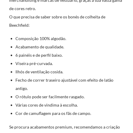
merchandising e marcas de vestuário, graças à sua vasta gama
de cores retro.
O que precisa de saber sobre os bonés de colheita de
Beechfield:
Composição 100% algodão.
Acabamento de qualidade.
6 painéis e de perfil baixo.
Viseira pré-curvada.
Ilhós de ventilação cosida.
Fecho de correr traseiro ajustável com efeito de latão
antigo.
O rótulo pode ser facilmente rasgado.
Várias cores de vindima à escolha.
Cor de camuflagem para os fãs de campo.
Se procura acabamentos premium, recomendamos a criação