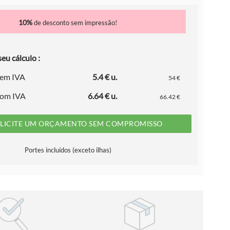
10%
de desconto sem impressão!
eu cálculo :
sem IVA
5.4 € u.
54 €
com IVA
6.64 € u.
66.42 €
LICITE UM ORÇAMENTO SEM COMPROMISSO
Portes incluídos (exceto ilhas)