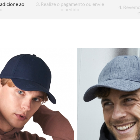
 adicione ao
3
. Realize o pagamento ou envie
4
. Revemo
o
o pedido
e