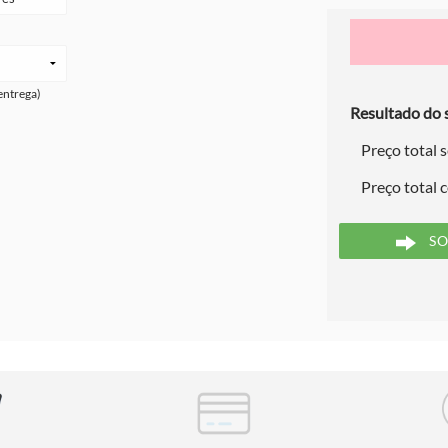
entrega)
Resultado do s
Preço total 
Preço total 
SO