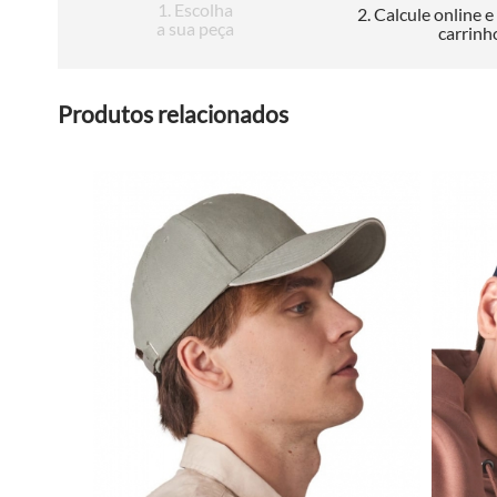
1
. Escolha
2
. Calcule online e
a sua peça
carrinh
Produtos relacionados