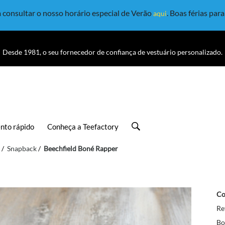
consultar o nosso horário especial de Verão
. Boas férias par
aqui
Desde 1981, o seu fornecedor de confiança de vestuário personalizado.
nto rápido
Conheça a Teefactory
Snapback
Beechfield Boné Rapper
Co
Re
Bo