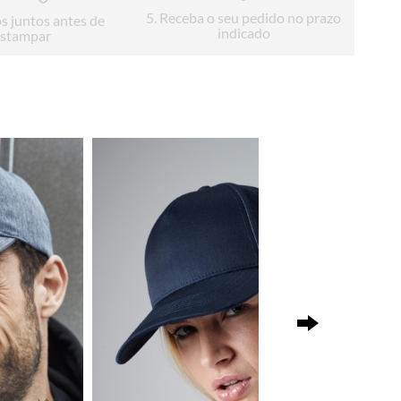
5
. Receba o seu pedido no prazo
s juntos antes de
indicado
stampar