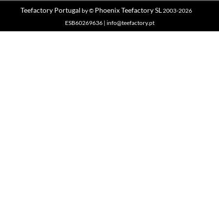
Teefactory Portugal
Phoenix Teefactory SL
by ©
2003-2026
ESB60269636 | info@teefactory.pt