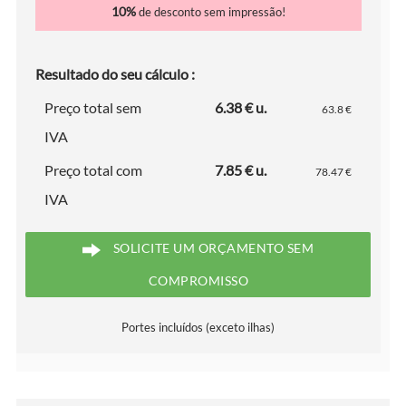
10%
de desconto sem impressão!
Resultado do seu cálculo :
Preço total sem
6.38 € u.
63.8 €
IVA
Preço total com
7.85 € u.
78.47 €
IVA
SOLICITE UM ORÇAMENTO SEM
COMPROMISSO
Portes incluídos (exceto ilhas)