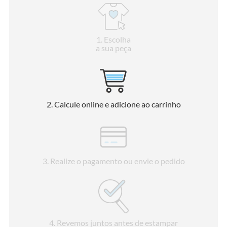
1
. Escolha
a sua peça
2
. Calcule online e adicione ao carrinho
3
. Realize o pagamento ou envie o pedido
4
. Revemos juntos antes de estampar