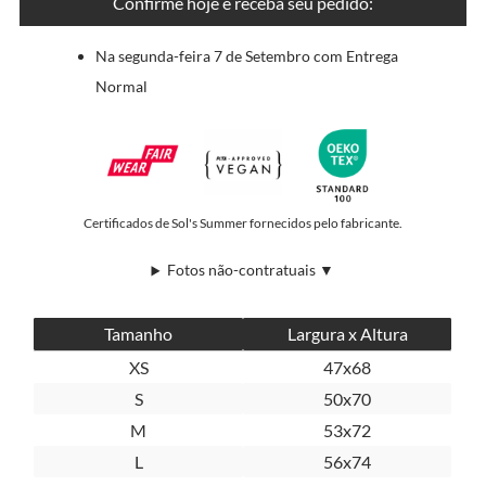
Confirme hoje e receba seu pedido:
Na segunda-feira 7 de Setembro com Entrega
Normal
Certificados de Sol's Summer fornecidos pelo fabricante.
Fotos não-contratuais ▼
Tamanho
Largura x Altura
XS
47x68
S
50x70
M
53x72
L
56x74