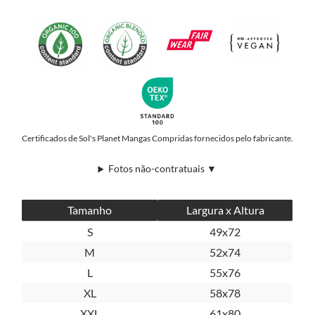
Certificados de Sol's Planet Mangas Compridas fornecidos pelo fabricante.
Fotos não-contratuais ▼
Tamanho
Largura x Altura
S
49x72
M
52x74
L
55x76
XL
58x78
XXL
61x80