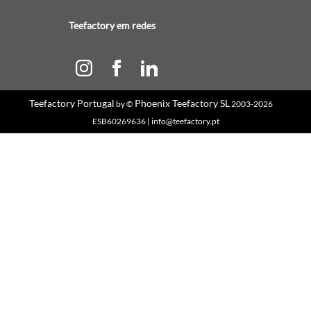
Teefactory em redes
Teefactory Portugal
Phoenix Teefactory SL
by ©
2003-2026
ESB60269636 | info@teefactory.pt