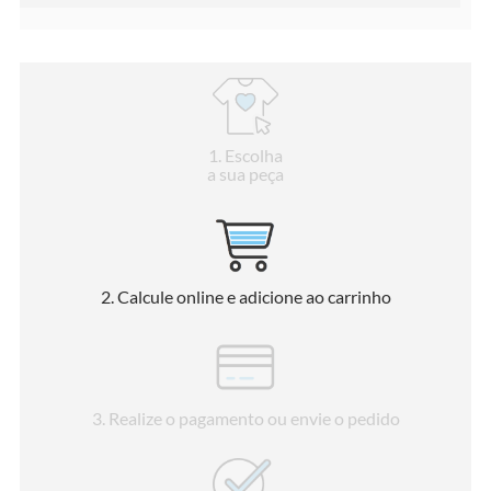
1
. Escolha
a sua peça
2
. Calcule online e adicione ao carrinho
3
. Realize o pagamento ou envie o pedido