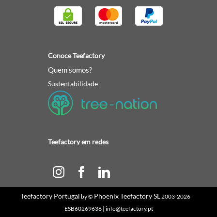
Conoce Teefactory
Quem somos?
Sustentabilidade
Teefactory em redes
Teefactory Portugal
Phoenix Teefactory SL
by ©
2003-2026
ESB60269636 | info@teefactory.pt