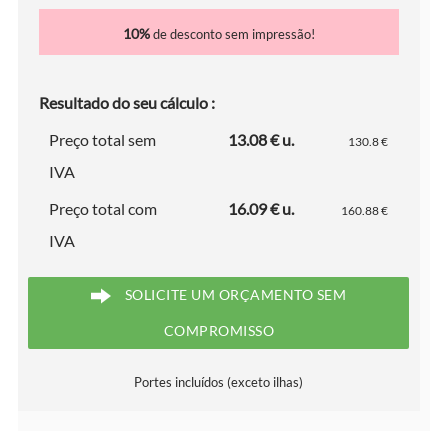
10%
de desconto sem impressão!
Resultado do seu cálculo :
Preço total sem
13.08 € u.
130.8 €
IVA
Preço total com
16.09 € u.
160.88 €
IVA
SOLICITE UM ORÇAMENTO SEM
COMPROMISSO
Portes incluídos (exceto ilhas)