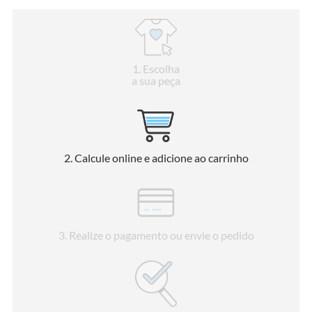
1
. Escolha
a sua peça
2
. Calcule online e adicione ao carrinho
3
. Realize o pagamento ou envie o pedido