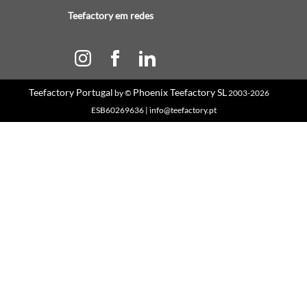
Teefactory em redes
Teefactory Portugal
Phoenix Teefactory SL
by ©
2003-2026
ESB60269636 | info@teefactory.pt