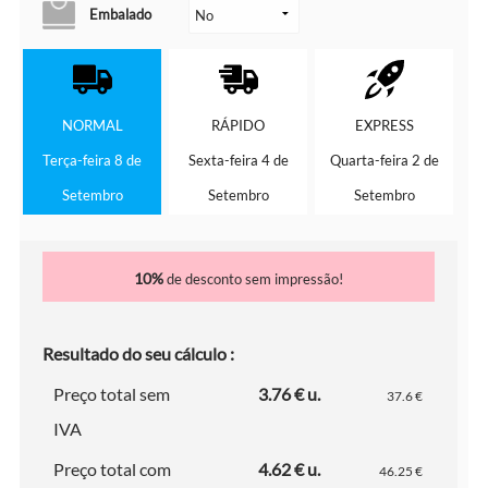
Embalado
NORMAL
RÁPIDO
EXPRESS
Terça-feira 8 de
Sexta-feira 4 de
Quarta-feira 2 de
Setembro
Setembro
Setembro
10%
de desconto sem impressão!
Resultado do seu cálculo :
Preço total sem
3.76 € u.
37.6 €
IVA
Preço total com
4.62 € u.
46.25 €