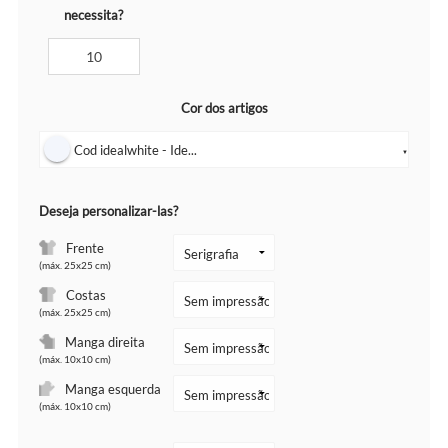
necessita?
Cor dos artigos
Cod idealwhite - Ide...
▼
Deseja personalizar-las?
Frente
(máx. 25x25 cm)
Costas
(máx. 25x25 cm)
Manga direita
(máx. 10x10 cm)
Manga esquerda
(máx. 10x10 cm)