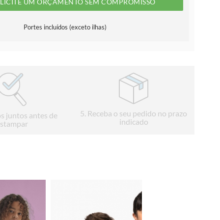
LICITE UM ORÇAMENTO SEM COMPROMISSO
Portes incluídos (exceto ilhas)
5
. Receba o seu pedido no prazo
s juntos antes de
indicado
stampar