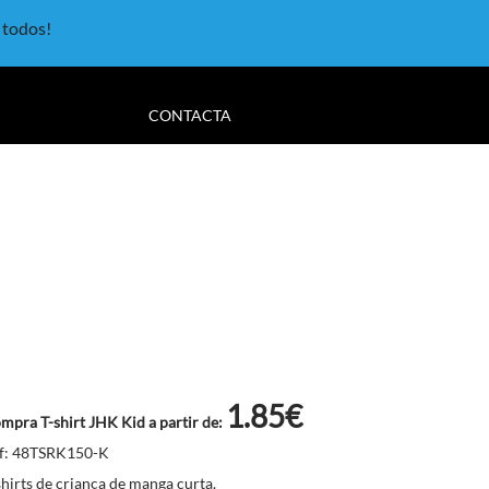
a todos!
CONTACTA
1.85€
mpra T-shirt JHK Kid a partir de:
f: 48TSRK150-K
shirts de criança de manga curta.