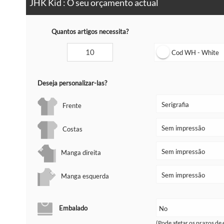
JHK Kid : O seu orçamento actual
Quantos artigos necessita?
Cod WH - White
Deseja personalizar-las?
Frente
Costas
Manga direita
Manga esquerda
Embalado
(Pode afetar os prazos de 