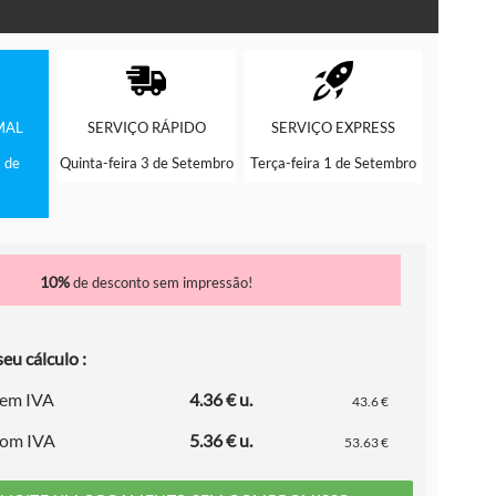
MAL
SERVIÇO
RÁPIDO
SERVIÇO
EXPRESS
 de
Quinta-feira 3 de Setembro
Terça-feira 1 de Setembro
10%
de desconto sem impressão!
eu cálculo :
sem IVA
4.36 € u.
43.6 €
com IVA
5.36 € u.
53.63 €