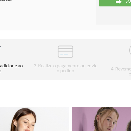
SO
 adicione ao
3
. Realize o pagamento ou envie
4
. Revemo
o
o pedido
e