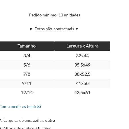
Pedido mínimo: 10 unidades
Fotos não-contratuais ▼
Tamanho
Largura x Altura
3/4
32x44
5/6
35,5x49
7/8
38x52,5
9/11
41x58
12/14
43,5x61
Como medir as t-shirts?
A. Largura: de uma axila a outra
B. Altura: do ombro à bainha