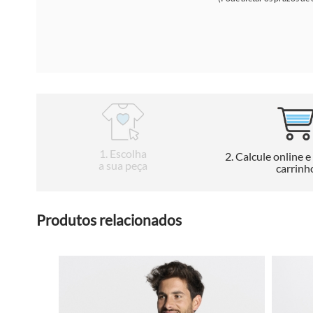
1
. Escolha
2
. Calcule online e
a sua peça
carrinh
Produtos relacionados