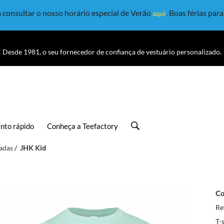
consultar o nosso horário especial de Verão
. Boas férias par
aqui
Desde 1981, o seu fornecedor de confiança de vestuário personalizado.
nto rápido
Conheça a Teefactory
zadas
JHK Kid
Co
Re
T-