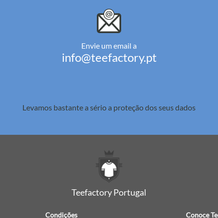
Envie um email a
info@teefactory.pt
Levamos bastante a sério a
proteção dos seus dados
Teefactory Portugal
Condições
Conoce Te