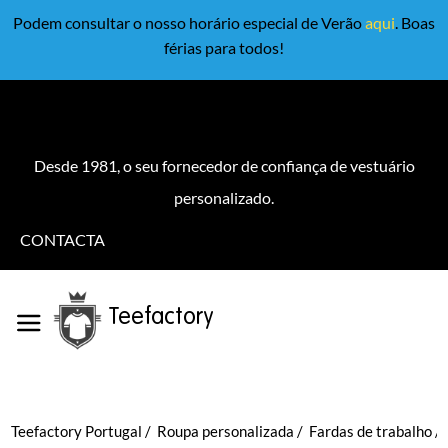
Podem consultar o nosso horário especial de Verão
aqui
. Boas
férias para todos!
Desde 1981, o seu fornecedor de confiança de vestuário
personalizado.
CONTACTA
Teefactory
Teefactory Portugal
Roupa personalizada
Fardas de trabalho