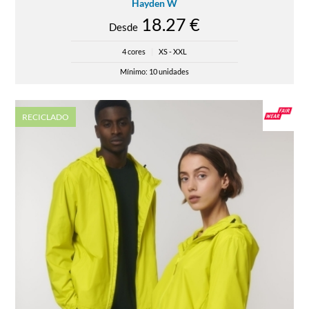
Hayden W
18.27 €
Desde
4 cores
|
XS - XXL
Mínimo: 10 unidades
RECICLADO