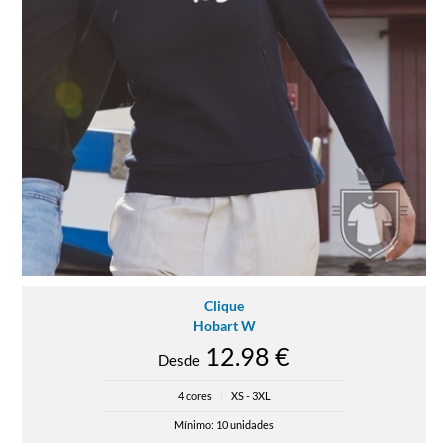
Clique
Hobart W
12.98 €
Desde
4 cores
|
XS - 3XL
Mínimo: 10 unidades