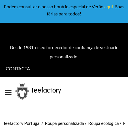
Podem consultar o nosso horário especial de Verão
aqui
. Boas
férias para todos!
Desde 1981, o seu fornecedor de confiança de vestuário
personalizado.
CONTACTA
Teefactory
Teefactory Portugal
Roupa personalizada
Roupa ecológica
Rp