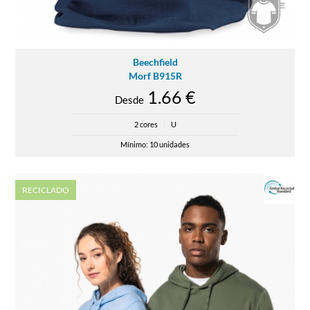
Beechfield
Morf B915R
1.66 €
Desde
2 cores
|
U
Mínimo: 10 unidades
RECICLADO