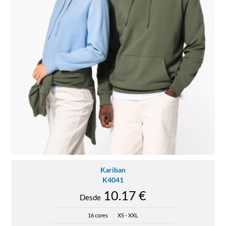
Kariban
K4041
10.17 €
Desde
16 cores
|
XS - XXL