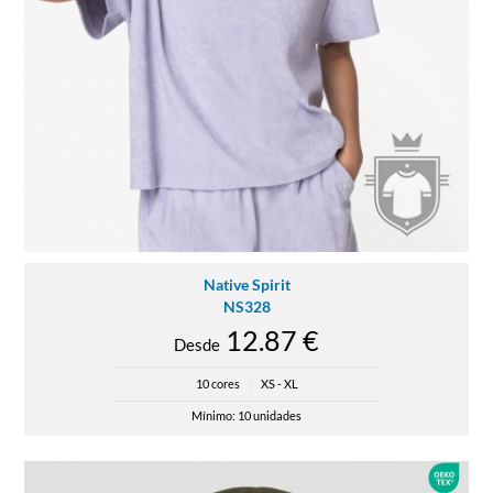
Native Spirit
NS328
12.87 €
Desde
10 cores
|
XS - XL
Mínimo: 10 unidades