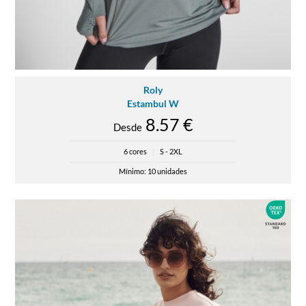
Roly
Estambul W
8.57 €
Desde
6 cores
|
S - 2XL
Mínimo: 10 unidades