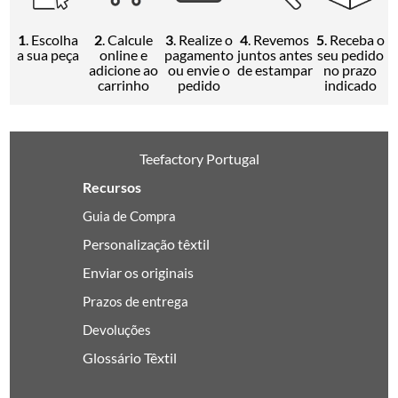
1
. Escolha
2
. Calcule
3
. Realize o
4
. Revemos
5
. Receba o
a sua peça
online e
pagamento
juntos antes
seu pedido
adicione ao
ou envie o
de estampar
no prazo
carrinho
pedido
indicado
Teefactory Portugal
Recursos
Guia de Compra
Personalização têxtil
Enviar os originais
Prazos de entrega
Devoluções
Glossário Têxtil