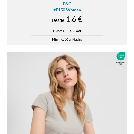
B&C
#E150 Women
1.6 €
Desde
41 cores
|
XS - XXL
Mínimo: 10 unidades