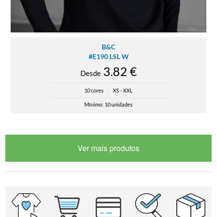
B&C
#E190 LSL W
3.82 €
Desde
10 cores
|
XS - XXL
Mínimo: 10 unidades
Ver mais produtos