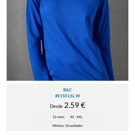
B&C
#E150 LSL W
2.59 €
Desde
12 cores
|
XS - XXL
Mínimo: 10 unidades