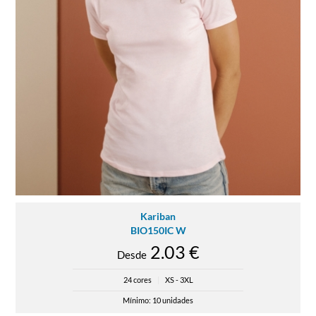
Kariban
BIO150IC W
2.03 €
Desde
24 cores
|
XS - 3XL
Mínimo: 10 unidades